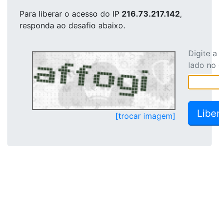
Para liberar o acesso
do IP
216.73.217.142
,
responda ao desafio abaixo.
Digite 
lado no
[trocar imagem]